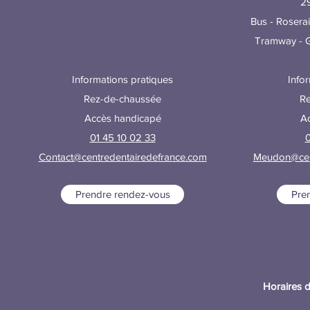
29
Bus - Roserai
Tramway - G
Informations pratiques
Info
Rez-de-chaussée
Re
Accès handicapé
A
01 45 10 02 33
0
Contact@centredentairedefrance.com
Meudon@cent
Prendre rendez-vous
Pre
Horaires d