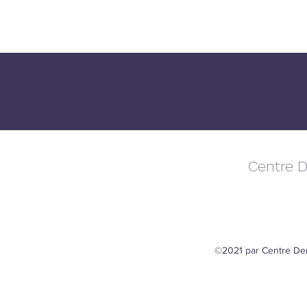
Centre D
©2021 par Centre Den